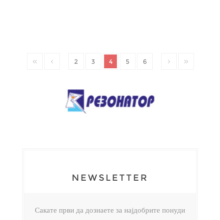
2
3
4
5
6
NEWSLETTER
Сакате први да дознаете за најдобрите понуди