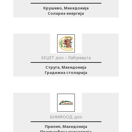
Крушево, Македонија
Соларна енергија
БЕЏЕТ доо - Лабуништа
Струга, Македонија
Градежна столарија
БИМФООД доо
Прилеп, Македонија
Прехранбена индустрија