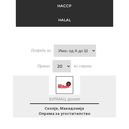
HACCP
HALAL
Подреди по
Приказ
по страна
БУЛМАЦ дооел
Скопје, Македонија
Опрема за угостителство