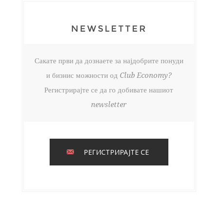
NEWSLETTER
Сакате први да дознаете за најдобрите понуди
и бизнис можности од Club Economy?
Регистрирајте се да го добивате нашиот
newsletter
РЕГИСТРИРАЈТЕ СЕ