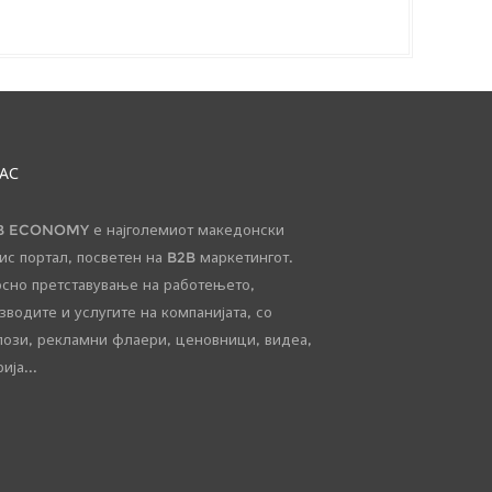
НАС
 ECONOMY е најголемиот македонски
ис портал, посветен на B2B маркетингот.
сно претставување на работењето,
зводите и услугите на компанијата, со
лози, рекламни флаери, ценовници, видеа,
ија...