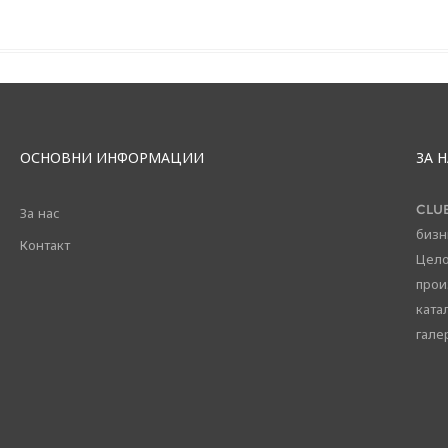
ОСНОВНИ ИНФОРМАЦИИ
ЗА 
CLUB
За нас
бизн
Контакт
Цело
прои
ката
галер