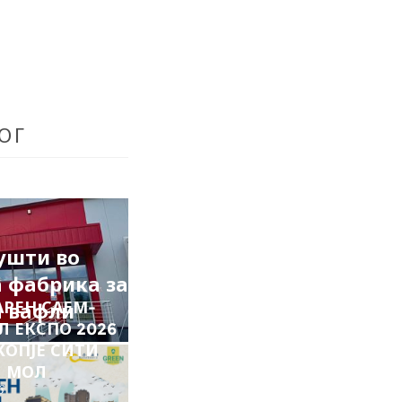
ОГ
ушти во
 фабрика за
АРЕН САЕМ-
а вафли
Л ЕКСПО 2026
КОПЈЕ СИТИ
МОЛ
6