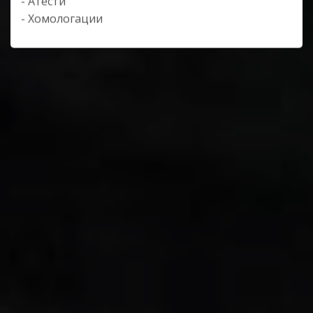
- Атести
- Хомологации