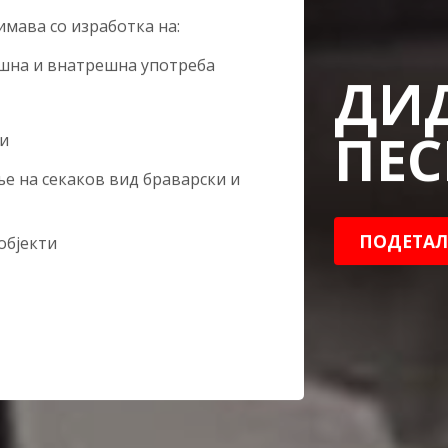
имава со изработка на:
ешна и внатрешна употреба
ДИ
ПЕС
ри
е на секаков вид браварски и
ПОДЕТАЛ
објекти