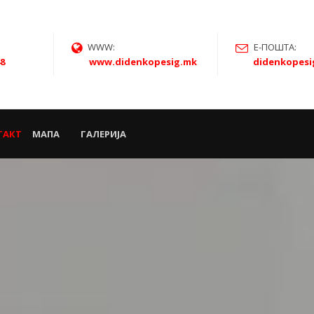
WWW:
Е-ПОШТА:
48
www.didenkopesig.mk
didenkopes
ТАКТ
МАПА
ГАЛЕРИЈА