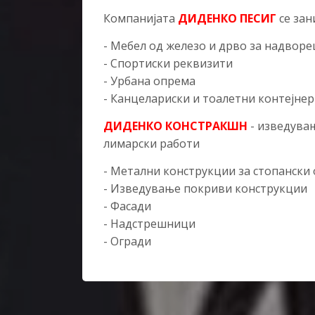
Компанијата
ДИДЕНКО ПЕСИГ
се зан
- Мебел од железо и дрво за надвор
- Спортиски реквизити
- Урбана опрема
-
Канцелариски и тоалетни контејне
ДИДЕНКО КОНСТРАКШН
- изведувањ
лимарски работи
- Метални конструкции за стопански 
- Изведување покриви конструкции
- Фасади
- Надстрешници
- Огради