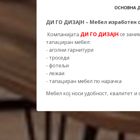
ОСНОВНА 
ДИ ГО ДИЗАЈН –
Мебел изработен 
Компанијата
ДИ ГО ДИЗАЈН
се зани
тапациран мебел:
- аголни гарнитури
- троседи
- фотељи
- лежаи
- тапациран мебел по нарачка
Mебел кој носи удобност, квалитет и с