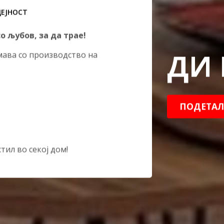
ДЕЈНОСТ
со
љубов
,
за да трае!
ДИ 
мава со производство на
ПОДЕТАЛ
тил во секој дом!