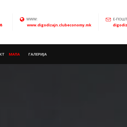
WWW:
Е-ПОШТ
98
www.digodizajn.clubeconomy.mk
digodi
КТ
МАПА
ГАЛЕРИЈА