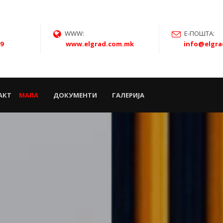
WWW:
Е-ПОШТА:
59
www.elgrad.com.mk
info@elgr
АКТ
МАПА
ДОКУМЕНТИ
ГАЛЕРИЈА