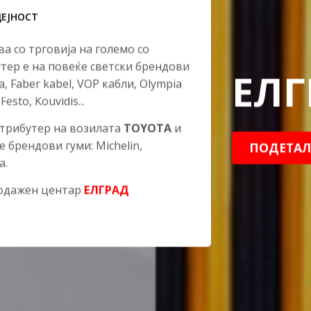
ДЕЈНОСТ
а со трговија на големо со
тер е на повеќе светски брендови
ЕЛГ
la, Faber kabel, VOP кабли, Olympia
Festo, Kouvidis...
стрибутер на возилата
TOYOTA
и
е брендови гуми: Michelin,
ПОДЕТАЛ
а.
родажен центар
ЕЛГРАД