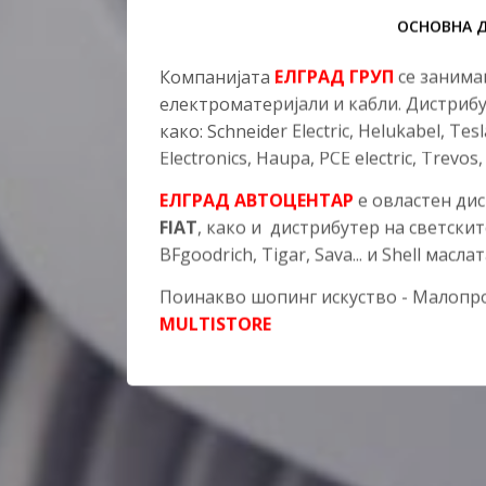
ОСНОВНА 
Компанијата
ЕЛГРАД ГРУП
се занимав
електроматеријали и кабли. Дистрибу
како: Schneider Electric, Helukabel, Tes
Electronics, Haupa, PCЕ electric, Trevos, 
EЛГРАД АВТОЦЕНТАР
е овластен ди
FIAT
, како и дистрибутер на светскит
BFgoodrich, Tigar, Sava... и Shell маслат
Поинакво шопинг искуство - Малоп
MULTISTORE