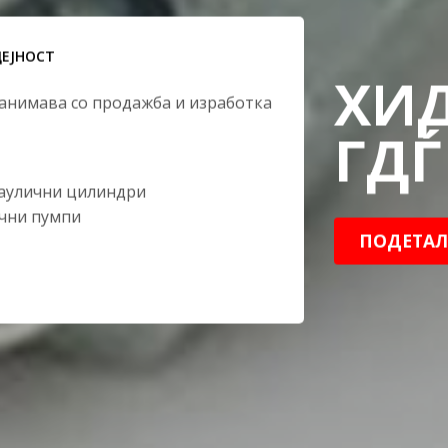
ДЕЈНОСТ
ХИ
занимава со продажба и изработка
ГДЃ
раулични цилиндри
ични пумпи
ПОДЕТАЛ