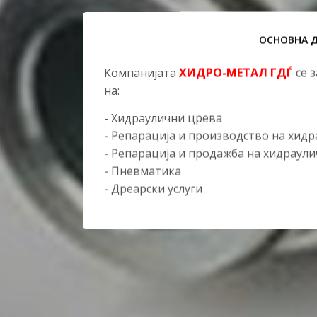
ОСНОВНА 
Компанијата
ХИДРО-МЕТАЛ ГДЃ
се 
на:
- Хидраулични црева
- Репарација и производство на хид
- Репарација и продажба на хидраул
- Пневматика
- Дреарски услуги