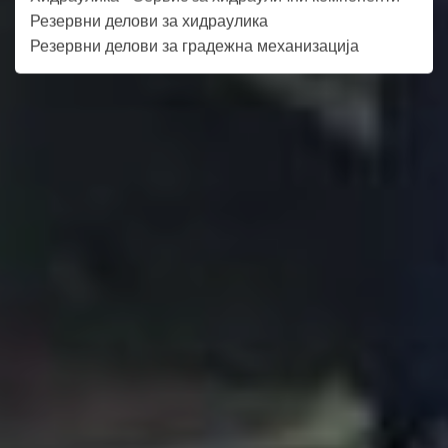
Резервни делови за хидраулика
Резервни делови за градежна механизација