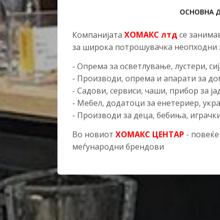
ОСНОВНА 
Компанијата
ХОМАКС лтд
се занима
за широка потрошувачка неопходни з
- Опрема за осветлување, лустери, си
- Производи, опрема и апарати за д
- Садови, сервиси, чаши, прибор за ј
- Мебел, додатоци за енетериер, укр
- Производи за деца, бебиња, играчки.
Во новиот
ХОМАКС ЦЕНТАР
- повеќе
меѓународни брендови