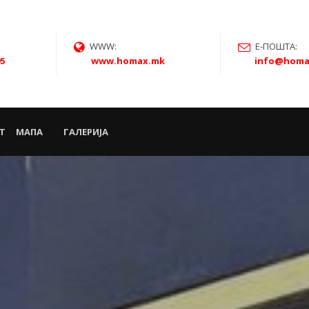
WWW:
Е-ПОШТА:
95
www.homax.mk
info@homa
Т
МАПА
ГАЛЕРИЈА