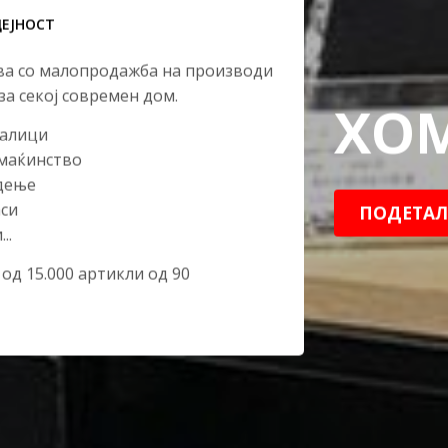
ДЕЈНОСТ
ва со малопродажба на производи
а секој современ дом.
ХОМ
јалици
омаќинство
адење
аси
ПОДЕТАЛ
..
 од 15.000 артикли од 90