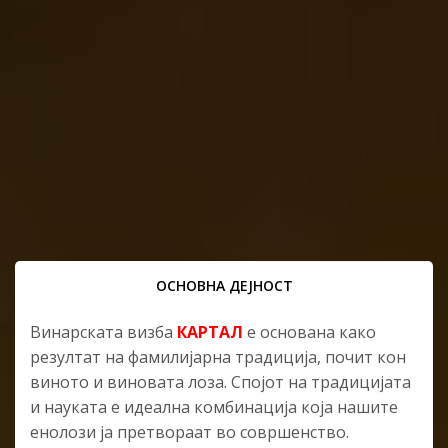
ОСНОВНА ДЕЈНОСТ
Винарската визба
КАРТАЛ
е основана како
резултат на фамилијарна традиција, почит кон
виното и виновата лоза. Спојот на традицијата
и науката е идеална комбинација која нашите
енолози ја претвораат во совршенство.