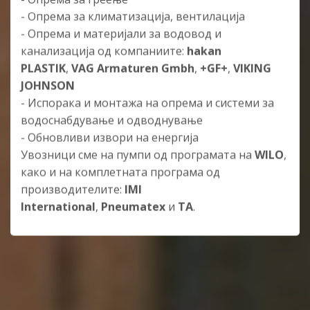
- Опрема за климатизација, вентилација
- Опрема и материјали за водовод и
канализација од компаниите:
hakan
PLASTIK
,
VAG Armaturen Gmbh
,
+GF+
,
VIKING
JOHNSON
- Испорака и монтажа на опрема и системи за
водоснабдување и одводнување
- Обновливи извори на енергија
Увозници сме на пумпи од програмата на
WILO
,
како и на комплетната програма од
производителите:
IMI
International
,
Pneumatex
и
TA
.