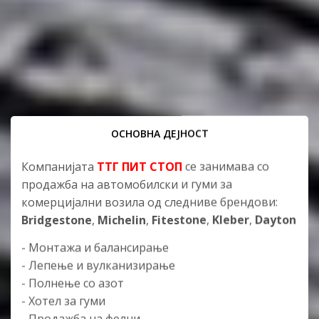
ОСНОВНА ДЕЈНОСТ
Компанијата
ТТГ ПИТ СТОП
се занимава со
продажба на автомобилски и гуми за
комерцијални возила од следниве брендови:
Bridgestone
,
Michelin
,
Fitestone
,
Kleber
,
Dayton
- Монтажа и балансирање
- Лепење и вулканизирање
- Полнење со азот
- Хотел за гуми
- Продажба на фелни