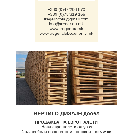
+389 (0)47/208 870
+389 (0)78/319 155
tregerbitola@gmail.com
info@treger.eu.mk
www.treger.eu.mk
www.treger.clubeconomy.mk
ВЕРТИГО ДИЗАЈН дооел
ПРОДАЖБА НА ЕВРО ПАЛЕТИ
Нови евро палети од увоз
1 класа бели евро палети, половни, термички