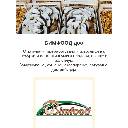
БИМФООД доо
Oткупувачи, преработувачи и извозници на
печурки и останати шумски плодови, овошје и
зеленчук.
Замрзнување, сушење, складирање, пакување,
дистрибуција