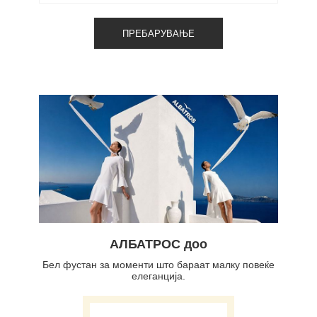
АЛБАТРОС доо
Бел фустан за моменти што бараат малку повеќе
елеганција.