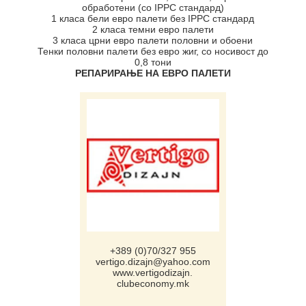
обработени (со IPPC стандард)
1 класа бели евро палети без IPPC стандард
2 класа темни евро палети
3 класа црни евро палети половни и обоени
Тенки половни палети без евро жиг, со носивост до
0,8 тони
РЕПАРИРАЊЕ НА ЕВРО ПАЛЕТИ
+389 (0)70/327 955
vertigo.dizajn@yahoo.com
www.vertigodizajn.
clubeconomy.mk