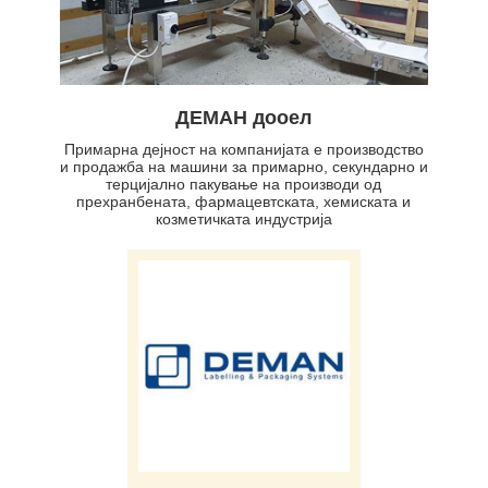
ДЕМАН дооел
Примарна дејност на компанијата e производство
и продажба на машини за примарно, секундарно и
терцијално пакување на производи од
прехранбената, фармацевтската, хемиската и
козметичката индустрија