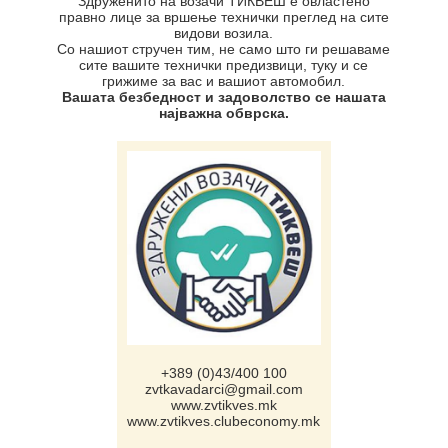
Здруженито на возачи ТИКВЕШ е овластенo
правно лице за вршење технички преглед на сите
видови возила.
Со нашиот стручен тим, не само што ги решаваме
сите вашите технички предизвици, туку и се
грижиме за вас и вашиот автомобил.
Вашата безбедност и задоволство се нашата
најважна обврска.
+389 (0)43/400 100
zvtkavadarci@gmail.com
www.zvtikves.mk
www.zvtikves.clubeconomy.mk