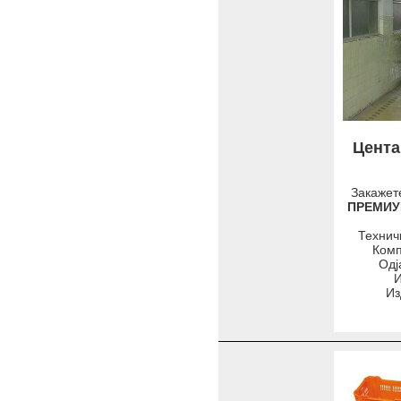
Цента
Закажете
ПРЕМИ
Технич
Комп
Одј
И
Из