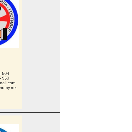
4 504
5 950
mail.com
onomy.mk