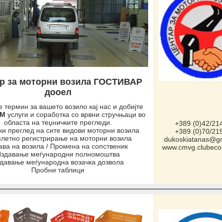
р за моторни возила ГОСТИВАР
дооел
 термин за вашето возило кај нас и добијте
УМ
услуги и соработка со врвни стручњаци во
областа на теџничките прегледи.
+389 (0)42/21
ки преглед на сите видови
моторни
возила
+389 (0)70/21
летно регистрирање на
моторни
возила
dukoskiatanas@g
ава на
возила
/ Промена на сопственик
www.cmvg.clubec
здавање меѓународни полномоштва
давање меѓународна возачка дозвола
Пробни таблици