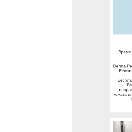
Време 
Derma Pe
Егзозо
Беспла
Бе
неправ
кожата и