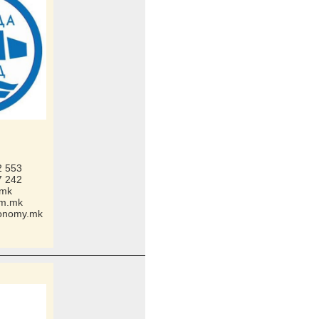
2 553
7 242
.mk
om.mk
conomy.mk