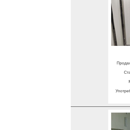
Продаж
Ст
Употре