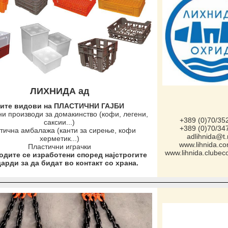
ЛИХНИДА ад
ите видови на ПЛАСТИЧНИ ГАЈБИ
и производи за домакинство (кофи, легени,
+389 (0)70/35
саксии...)
+389 (0)70/34
тична амбалажа (канти за сирење, кофи
adlihnida@t
херметик...)
www.lihnida.c
Пластични играчки
www.lihnida.clube
дите се изработени според најстрогите
арди за да бидат во контакт со храна.