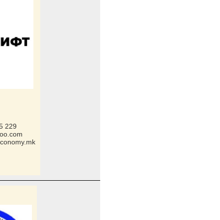
5 229
hoo.com
beconomy.mk