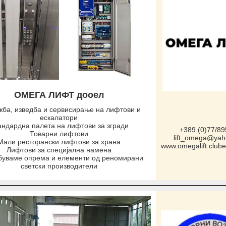
ОМЕГА ЛИФТ дооел
ба, изведба и сервисирање на лифтови и
ескалатори
андардна палета на лифтови за згради
+389 (0)77/89
Товарни лифтови
lift_omega@ya
Мали ресторански лифтови за храна
www.omegalift.clu
Лифтови за специјална намена
буваме опрема и елементи од реномирани
светски производители