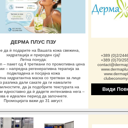
ДЕРМА ПЛУС ПЗУ
е да ѝ подарите на Вашата кожа свежина,
хидратација и природен сјај!
+389 (0)2/244
Летна понуда:
+389 (0)70/25
n – пакет од 4 третмани по промотивна цена
contact@dermap
ми – напредна регенеративна терапија за
www.dermaplu
подмладена и посјајна кожа
www.dermapl
тна хидратантна маска со третман за лице
clubeconomy
з разлика дали сакате да ги намалите
илностите, да ја подобрите текстурата на
Види Пов
ли едноставно да ѝ дадете интензивна нега –
ова е идеален период да започнете.
Промоцијата важи до 31 август.