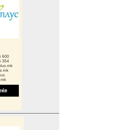
6 600
5 354
lus.mk
s.mk
us.
.mk
еќе