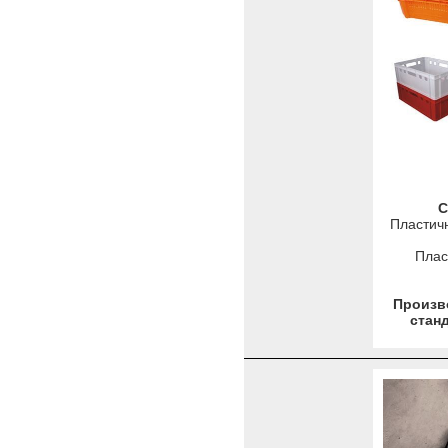
С
Пластичн
Плас
Произво
станд