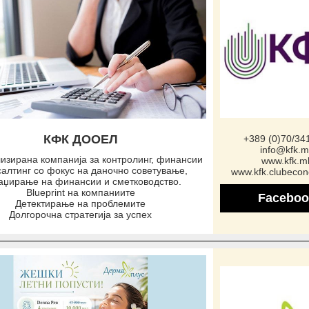
КФК ДООЕЛ
+389 (0)70/34
info@kfk.m
изирана компанија за контролинг, финансии
www.kfk.m
салтинг со фокус на даночно советување,
www.kfk.clubeco
аџирање на финансии и сметководство.
Blueprint на компаниите
Faceboo
Детектирање на проблемите
Долгорочна стратегија за успех