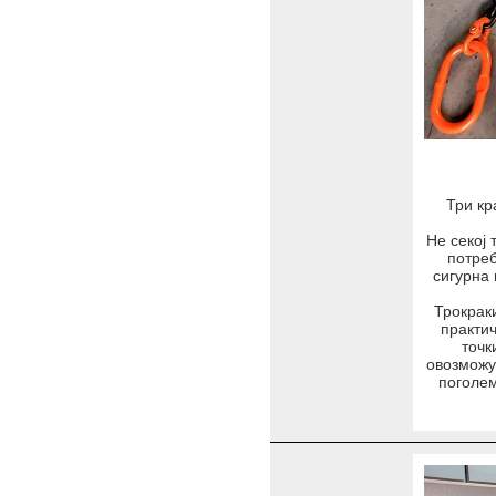
Три кр
Не секој 
потре
сигурна 
Трокрак
практи
точк
овозможу
поголем