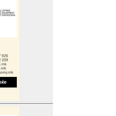
7 826
2 209
m.mk
.mk
nomy.mk
еќе