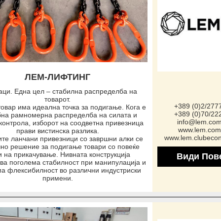
ЛЕМ-ЛИФТИНГ
аци. Една цел – стабилна распределба на
товарот.
+389 (0)2/277
товар има идеална точка за подигање. Кога е
+389 (0)70/22
бна рамномерна распределба на силата и
info@lem.co
контрола, изборот на соодветна привезница
www.lem.com
прави вистинска разлика.
www.lem.clubeco
ите ланчани привезници со завршни алки се
чно решение за подигање товари со повеќе
и на прикачување. Нивната конструкција
Види Пов
ва поголема стабилност при манипулација и
а флексибилност во различни индустриски
примени.