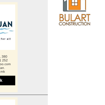
1 380
1 252
hoo.com
jan.
.mk
k