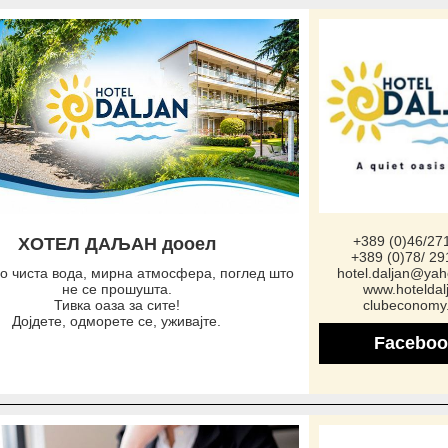
+389 (0)46/27
ХОТЕЛ ДАЉАН дооел
+389 (0)78/ 29
о чиста вода, мирна атмосфера, поглед што
hotel.daljan@ya
не се прошушта.
www.hoteldal
Тивка оаза за сите!
clubeconomy
Дојдете, одморете се, уживајте.
Faceboo