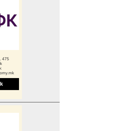
1 475
k
k
nomy.mk
k