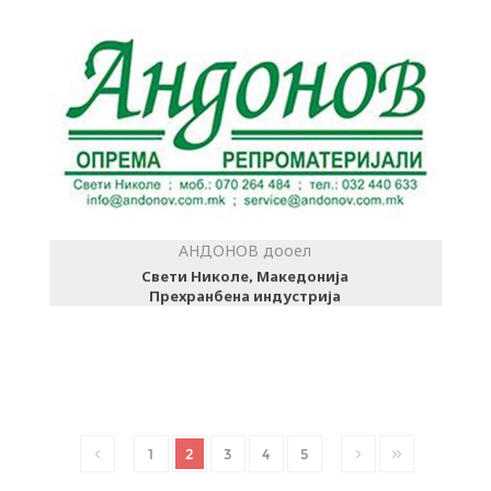
АНДОНОВ дооел
Свети Николе, Македонија
Прехранбена индустрија
1
2
3
4
5