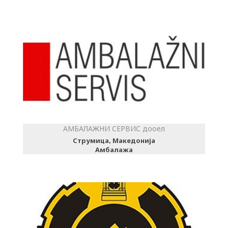
АМБАЛАЖНИ СЕРВИС дооел
Струмица, Македонија
Амбалажа