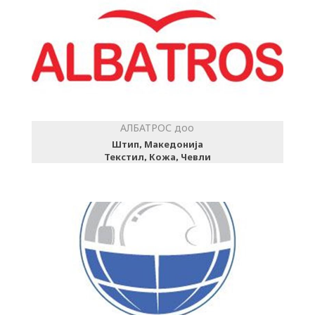
АЛБАТРОС доо
Штип, Македонија
Текстил, Кожа, Чевли