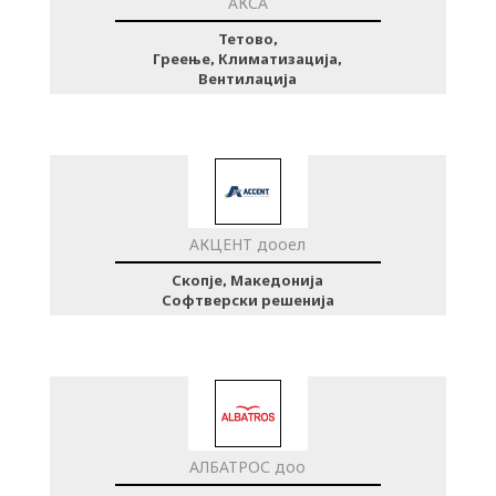
АКСА
Тетово,
Греење, Климатизација,
Вентилација
АКЦЕНТ дооел
Скопје, Македонија
Софтверски решенија
АЛБАТРОС доо