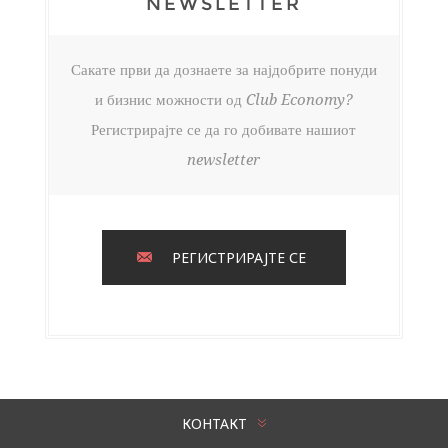
NEWSLETTER
Сакате први да дознаете за најдобрите понуди
и бизнис можности од Club Economy?
Регистрирајте се да го добивате нашиот
newsletter
РЕГИСТРИРАЈТЕ СЕ
КОНТАКТ