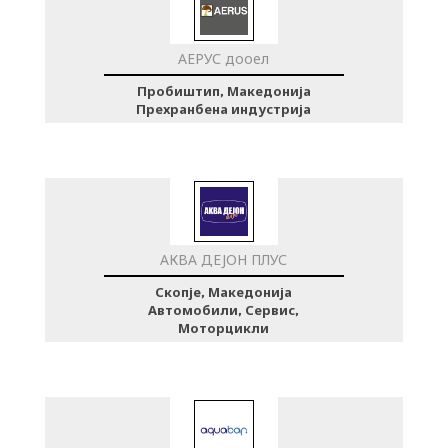
АЕРУС дооел
Пробиштип, Македонија
Прехранбена индустрија
АКВА ДЕЈОН ПЛУС
Скопје, Македонија
Автомобили, Сервис,
Моторцикли