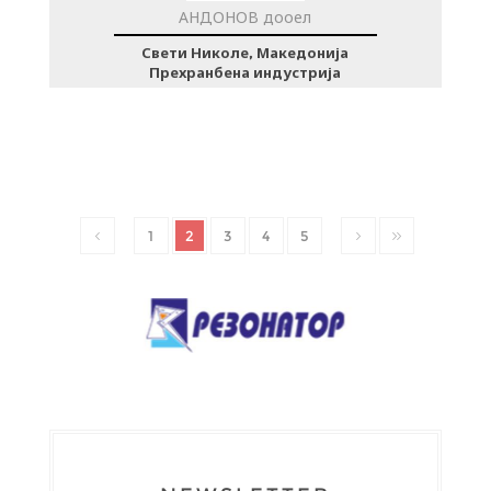
АНДОНОВ дооел
Свети Николе, Македонија
Прехранбена индустрија
1
2
3
4
5