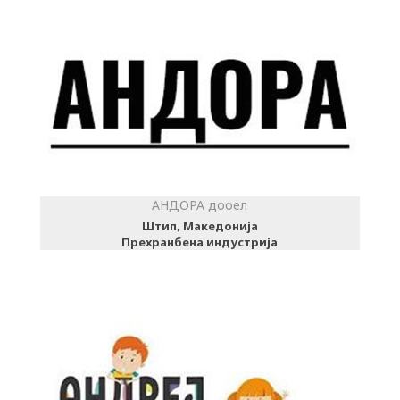
АНДОРА дооел
Штип, Македонија
Прехранбена индустрија