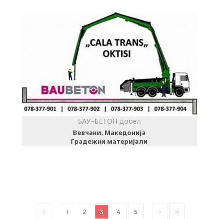
БАУ-БЕТОН дооел
Вевчани, Македонија
Градежни материјали
1
2
3
4
5