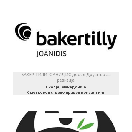
БАКЕР ТИЛИ ЈОАНИДИС дооел Друштво за
ревизија
Скопје, Македонија
Сметководствено правен консалтинг