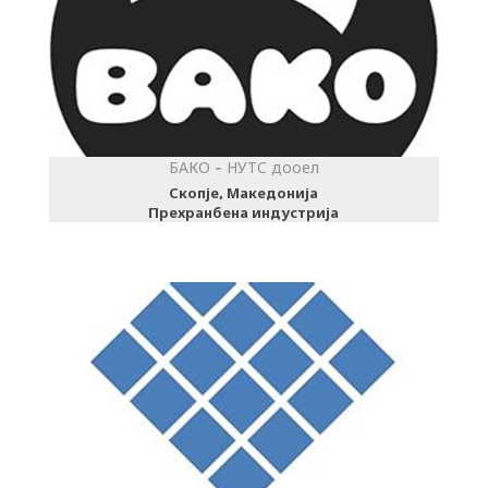
БАКО - НУТС дооел
Скопје, Македонија
Прехранбена индустрија