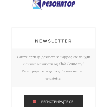
NEWSLETTER
Сакате први да дознаете за најдобрите понуди
и бизнис можности од Club Economy?
Регистрирајте се да го добивате нашиот
newsletter
РЕГИСТРИРАЈТЕ СЕ