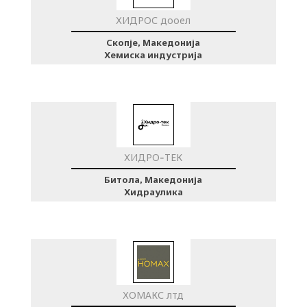
ХИДРОС дооел
Скопје, Македонија
Хемиска индустрија
ХИДРО-ТЕК
Битола, Македонија
Хидраулика
ХОМАКС лтд