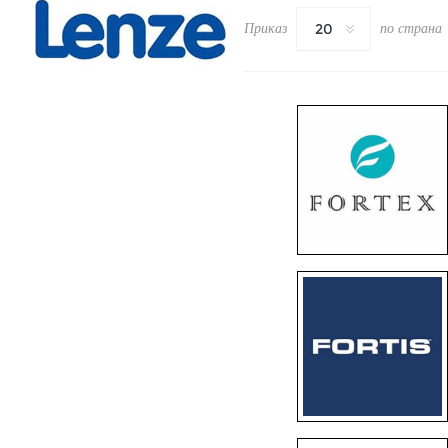
Приказ
по страна
20