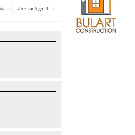
ди по
Име: од А до Ш