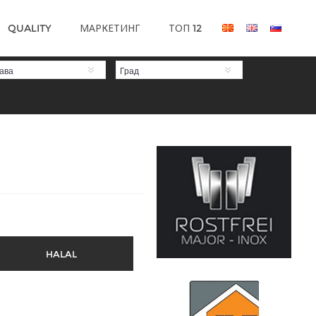
QUALITY
МАРКЕТИНГ
ТОП 12
ава
Град
HALAL