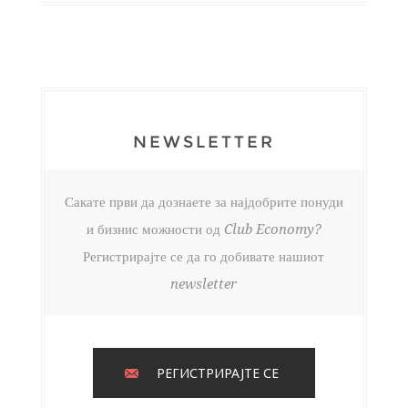
NEWSLETTER
Сакате први да дознаете за најдобрите понуди
и бизнис можности од Club Economy?
Регистрирајте се да го добивате нашиот
newsletter
РЕГИСТРИРАЈТЕ СЕ