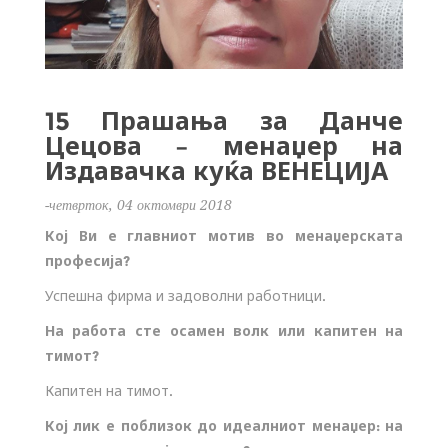
15 Прашања за Данче
Цецова – менаџер на
Издавачка куќа ВЕНЕЦИЈА
-четврток, 04 октомври 2018
Кој Ви е главниот мотив во менаџерската
професија?
Успешна фирма и задоволни работници.
На работа сте осамен волк или капитен на
тимот?
Капитен на тимот.
Кој лик е поблизок до идеалниот менаџер: на