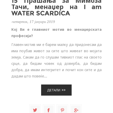
15 Прашања за Мимоза
Тачи, менаџер на I am
WATER SCARDICA
-четврток, 17 јануари 2019
Кој Ви е главниот мотив во менаџерската
професија?
Главен мотив ми е барем малку да придонесам да
има поубав живот за сите што живеат во мојата
земја. Сакам да го слушам тивкиот глас на своето
срце, да бидам човек од доверба, да бидам
добра, да имам интегритет и почит кон сите и да
дадам што повеќе...
ДЕТАЛИ