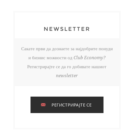
NEWSLETTER
Сакате први да дознаете за најдобрите понуди
и бизнис можности од Club Economy?
Регистрирајте се да го добивате нашиот
newsletter
РЕГИСТРИРАЈТЕ СЕ