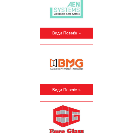
Види Повеќе »
Види Повеќе »