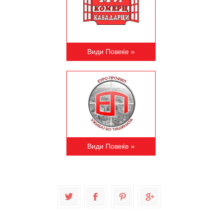
Види Повеќе »
Види Повеќе »