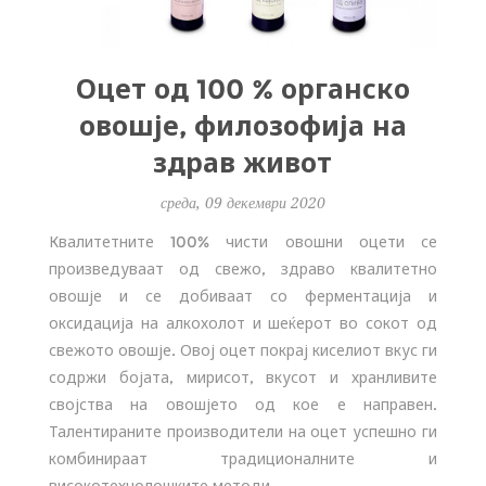
Оцет од 100 % органско
овошје, филозофија на
здрав живот
среда, 09 декември 2020
Квалитетните 100% чисти овошни оцети се
произведуваат од свежо, здраво квалитетно
овошје и се добиваат со ферментација и
оксидација на алкохолот и шеќерот во сокот од
свежото овошје. Овој оцет покрај киселиот вкус ги
содржи бојата, мирисот, вкусот и хранливите
својства на овошјето од кое е направен.
Талентираните производители на оцет успешно ги
комбинираат традиционалните и
високотехнолошките методи.