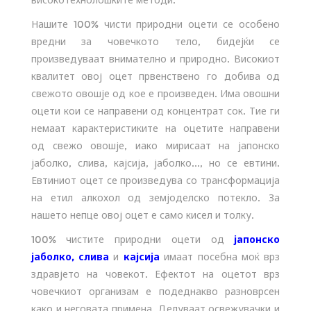
Нашите 100% чисти природни оцети се особено
вредни за човечкото тело, бидејќи се
произведуваат внимателно и природно. Високиот
квалитет овој оцет првенствено го добива од
свежото овошје од кое е произведен. Има овошни
оцети кои се направени од концентрат сок. Тие ги
немаат карактеристиките на оцетите направени
од свежо овошје, иако мирисаат на јапонско
јаболко, слива, кајсија, јаболко..., но се евтини.
Евтиниот оцет се произведува со трансформација
на етил алкохол од земјоделско потекло. За
нашето непце овој оцет е само кисел и толку.
100% чистите природни оцети од
јапонско
јаболко
,
слива
и
кајсија
имаат посебна моќ врз
здравјето на човекот. Ефектот на оцетот врз
човечкиот организам е подеднакво разноврсен
како и неговата примена. Делуваат освежувачки и