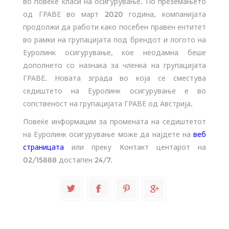
во повеќе класи на осигурување. По преземањето
од ГРАВЕ во март 2020 година, компанијата
продолжи да работи како посебен правен ентитет
во рамки на групацијата под брендот и логото на
Еуролинк осигурување, кое неодамна беше
дополнето со назнака за членка на групацијата
ГРАВЕ. Новата зграда во која се сместува
седиштето на Еуролинк осигурување е во
сопственост на групацијата ГРАВЕ од Австрија.
Повеќе информации за промената на седиштетот
на Еуролинк осигурување може да најдете на
веб
страницата
или преку Контакт центарот на
02/15888 достапен 24/7.