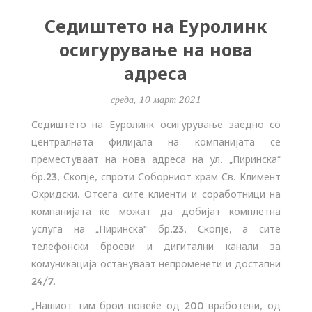
Седиштето на Еуролинк
осигурување на нова
адреса
среда, 10 март 2021
Седиштето на Еуролинк осигурување заедно со
централната филијала на компанијата се
преместуваат на нова адреса на ул. „Пиринска“
бр.23, Скопје, спроти Соборниот храм Св. Климент
Охридски. Отсега сите клиенти и соработници на
компанијата ќе можат да добијат комплетна
услуга на „Пиринска“ бр.23, Скопје, а сите
телефонски броеви и дигитални канали за
комуникација остануваат непроменети и достапни
24/7.
„Нашиот тим брои повеќе од 200 вработени, од