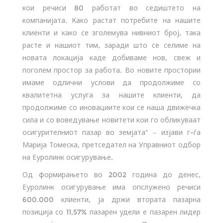
кои речиси 80 работат во седиштето на
компанијата. Како растат потребите на нашите
клиенти и како се зголемува нивниот број, така
расте и нашиот тим, заради што се селиме на
новата локација каде добиваме нов, свеж и
поголем простор за работа. Во новите простории
имаме одлични услови да продолжиме со
квалитетна услуга за нашите клиенти, да
продолжиме со иновациите кои се наша движечка
сила и со воведување новитети кои го обликуваат
осигурителниот пазар во земјата“ – изјави г-ѓа
Марија Томеска, претседател на Управниот одбор
на Еуролинк осигурување.
Од формирањето во 2002 година до денес,
Еуролинк осигурување има опслужено речиси
600.000 клиенти, ја држи втората пазарна
позиција со 11,57% пазарен удели е пазарен лидер