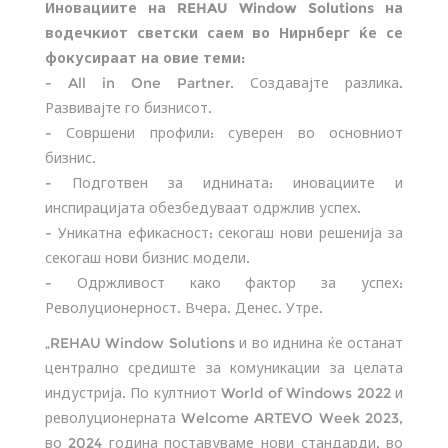
Иновациите на REHAU Window Solutions на
водечкиот светски саем во Нирнберг ќе се
фокусираат на овие теми:
- All in One Partner. Создавајте разлика.
Развивајте го бизнисот.
- Совршени профили: суверен во основниот
бизнис.
- Подготвен за иднината: иновациите и
инспирацијата обезбедуваат одржлив успех.
- Уникатна ефикасност: секогаш нови решенија за
секогаш нови бизнис модели.
- Одржливост како фактор за успех:
Револуционерност. Вчера. Денес. Утре.
„REHAU Window Solutions и во иднина ќе останат
централно средиште за комуникации за целата
индустрија. По култниот World of Windows 2022 и
револуционерната Welcome ARTEVO Week 2023,
во 2024 година поставуваме нови стандарди, во