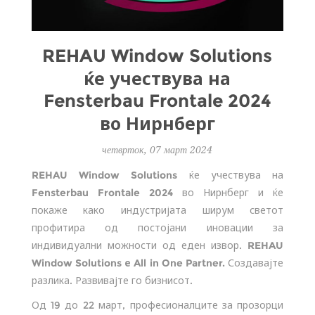
REHAU Window Solutions
ќе учествува на
Fensterbau Frontale 2024
во Нирнберг
четврток, 07 март 2024
REHAU Window Solutions
ќе учествува на
Fensterbau Frontale 2024
во Нирнберг и ќе
покаже како индустријата ширум светот
профитира од постојани иновации за
индивидуални можности од еден извор.
REHAU
Window Solutions е All in One Partner.
Создавајте
разлика. Развивајте го бизнисот.
Од 19 до 22 март, професионалците за прозорци