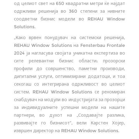
од целиот свет на 650 квадратни метри ќе најдат
одржливи решенија во 360 степени за нивните
соодветни бизнис модели во REHAU Window
Solutions.
„Како врвен понудувач на системски решенија,
REHAU Window Solutions на Fensterbau Frontale
2024 ја нагласува својата уникатна експертиза во
сите релевантни бизнис области: прозорски
профили до совршенство, паметни производи,
дигитални услуги, оптимизирани додатоци, и тоа
секогаш со интегрирана одржливост во целиот
систем. REHAU Window Solutions се реномиран
снабдувач на модули во индустријата за прозорци
за индивидуалните успешни модели на нашите
партнери, во духот на „Создавајте разлика,
развивајте го бизнисот“, вели Карстен Хојер,
извршен директор на REHAU Window Solutions.