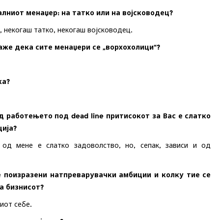
алниот менаџер: на татко или на војсководец?
, некогаш татко, некогаш војсководец.
каже дека сите менаџери се „ворхохолици“?
ака?
 работењето под dead line притисокот за Вас е слатко
ија?
 од мене е слатко задоволство, но, сепак, зависи и од
 поизразени натпреварувачки амбиции и колку тие се
а бизнисот?
миот себе
.