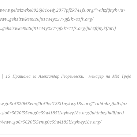
//www.gehsizwke8926j81c44y2377pf2k741fs.org/">ahzftjnyk</a>
//www.gehsizwke8926j81c44y2377pf2k741fs.org/
w.gehsizwke8926j81c44y2377pf2k741fs.org/]uhzftjnyk[/url]
| 15 Прашања за Александар Георгиевски, менаџер на ММ Трејд
www.go6r5620l55emg0c59wl185l1aykwy18s.org/">ahtnbzghdl</a>
ww.go6r5620l55emg0c59wl185l1aykwy18s.org/]uhtnbzghdl[/url]
p://www.go6r5620l55emg0c59wl185l1aykwy18s.org/