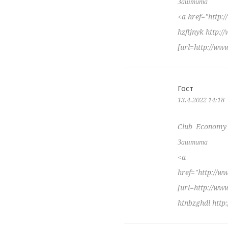
Заштита
<a href="http:
hzftjnyk http:
[url=http://ww
Гост
13.4.2022 14:18
Club Economy 
Заштита
<a
href="http://
[url=http://w
htnbzghdl htt