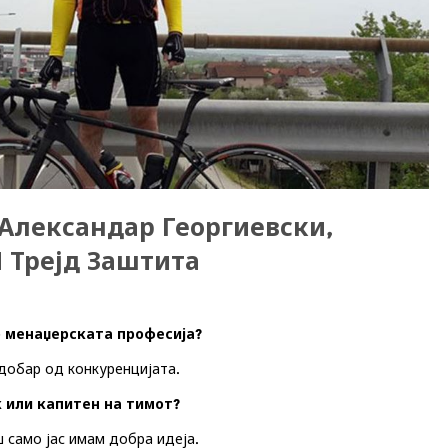
Александар Георгиевски,
 Трејд Заштита
о менаџерската професија?
одобар од конкуренцијата.
к или капитен на тимот?
ш само јас имам добра идеја.