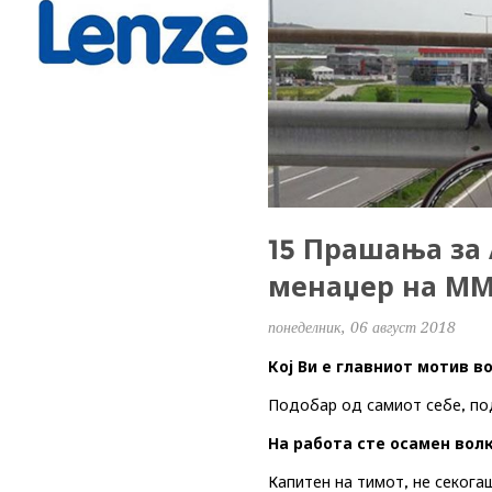
15 Прашања за 
менаџер на ММ
понеделник, 06 август 2018
Кој Ви е главниот мотив в
Подобар од самиот себе
, п
На работа сте осамен вол
Капитен на тимот, не секога