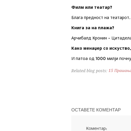
Филм или театар?
Блага предност на театарот.
Книга за на плажа?
Арчибалд Кронин - Цитадел
Како менаџер со искуство,
И патоа од 1000 милји почну
15 Прашања
Related blog posts:
ОСТАВЕТЕ КОМЕНТАР
Коментар: