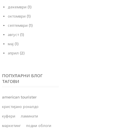
декември (1)
октомври (1)
септември (1)
август (1)
мај (1)
април (2)
ПОПУЛАРНИ БЛОГ
ТАГОВИ
american tourister
кристијано роналдо
куфери
ламинати
маркетинг
подни облоги