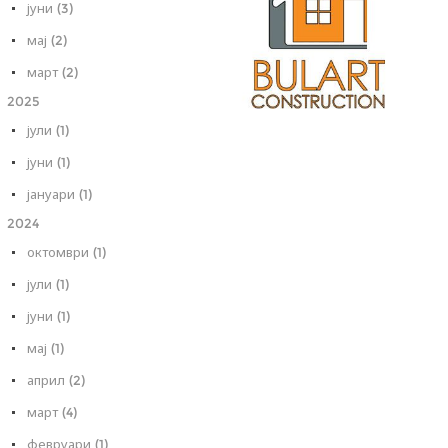
јуни (3)
мај (2)
март (2)
2025
јули (1)
јуни (1)
јануари (1)
2024
октомври (1)
јули (1)
јуни (1)
мај (1)
април (2)
март (4)
февруари (1)