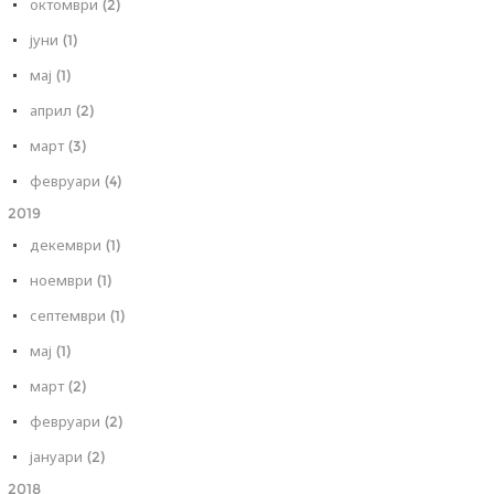
октомври (2)
јуни (1)
мај (1)
април (2)
март (3)
февруари (4)
2019
декември (1)
ноември (1)
септември (1)
мај (1)
март (2)
февруари (2)
јануари (2)
2018