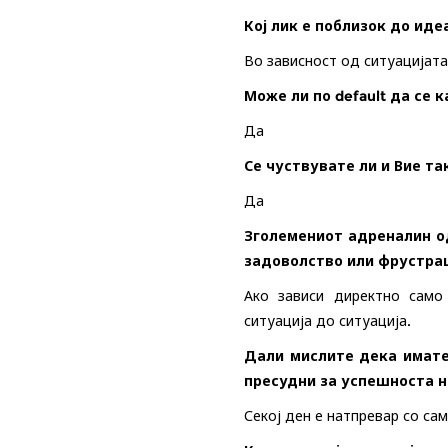
Кој лик е поблизок до иде
Во зависност од ситуацијата
Може ли по default да се 
Да
Се чуствувате ли и Вие т
Да
Зголемениот адреналин од
задоволство или фрустрац
Ако зависи директно само
ситуација до ситуација
.
Дали мислите дека имате
пресудни за успешноста н
Секој ден е натпревар со са