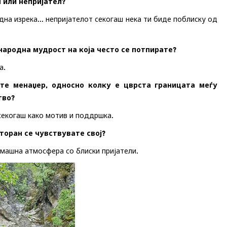
 или непријател?
дна изрека... непријателот секогаш нека ти биде поблиску од
народна мудрост на која често се потпирате?
а
.
сте менаџер, односно колку е цврста границата меѓу
тво?
секогаш како мотив и поддршка.
торан се чувствувате свој?
омашна атмосфера со блиски пријатели.