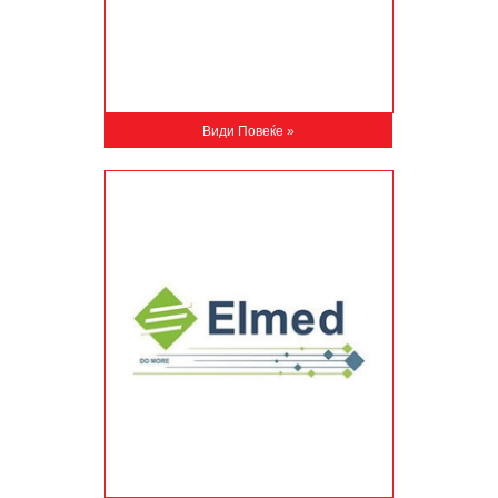
Види Повеќе »