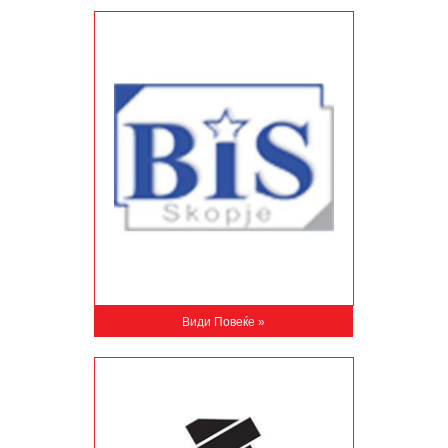
Види Повеќе »