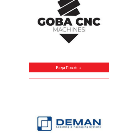
Види Повеќе »