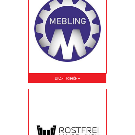
Види Повеќе »