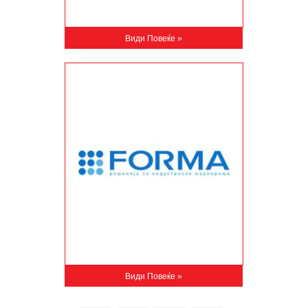
Види Повеќе »
Види Повеќе »