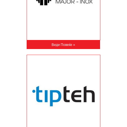
Види Повеќе »