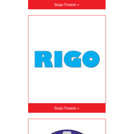
Види Повеќе »
Види Повеќе »